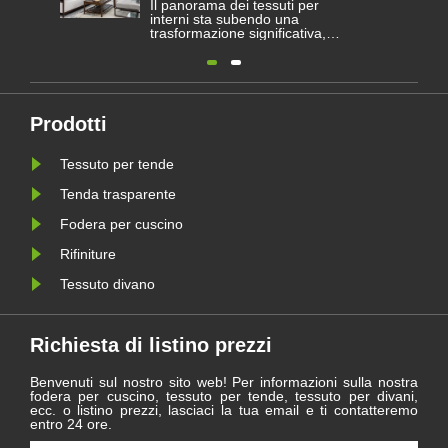
Il panorama dei tessuti per
interni sta subendo una
trasformazione significativa,
guidata dall’evoluzione delle
richieste architettoniche e delle
preferenze dei consumatori sia
per l’estetica che per la
funzionalità. All'interno di
questo settore dinamico, una
Prodotti
categoria continua a fungere
da pilastr......
Tessuto per tende
Tenda trasparente
Fodera per cuscino
Rifiniture
Tessuto divano
Richiesta di listino prezzi
Benvenuti sul nostro sito web! Per informazioni sulla nostra
fodera per cuscino, tessuto per tende, tessuto per divani,
ecc. o listino prezzi, lasciaci la tua email e ti contatteremo
entro 24 ore.