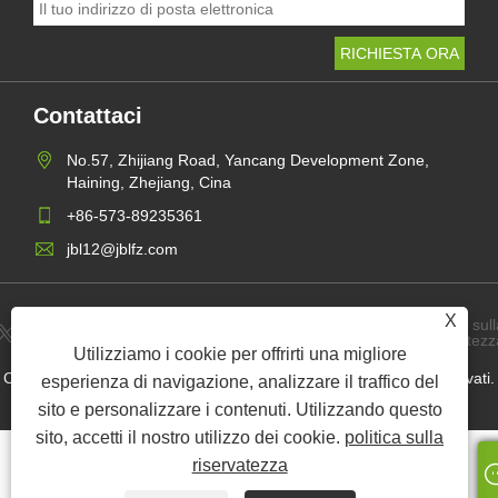
Contattaci
No.57, Zhijiang Road, Yancang Development Zone,
Haining, Zhejiang, Cina
+86-573-89235361
jbl12@jblfz.com
X
politica sull
Links
Sitemap
RSS
XML
riservatezz
Utilizziamo i cookie per offrirti una migliore
Copyright © 2021 Haining Jinbaili Textile Co., Ltd. Tutti i diritti riservati.
esperienza di navigazione, analizzare il traffico del
sito e personalizzare i contenuti. Utilizzando questo
sito, accetti il ​​nostro utilizzo dei cookie.
politica sulla
riservatezza