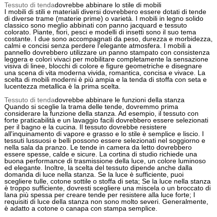
Tessuto di tenda
dovrebbe abbinare lo stile di mobili
I mobili di stili e materiali diversi dovrebbero essere dotati di tende
di diverse trame (materie prime) o varietà. I mobili in legno solido
classico sono meglio abbinati con panno jacquard e tessuto
colorato. Piante, fiori, pesci e modelli di insetti sono il suo tema
costante. I due sono accompagnati da peso, durezza e morbidezza,
calmi e concisi senza perdere l'elegante atmosfera. I mobili a
pannello dovrebbero utilizzare un panno stampato con consistenza
leggera e colori vivaci per mobilitare completamente la sensazione
visiva di linee, blocchi di colore e figure geometriche e disegnare
una scena di vita moderna vivida, romantica, concisa e vivace. La
scelta di mobili moderni è più ampia e la tenda di stoffa con seta e
lucentezza metallica è la prima scelta.
Tessuto di tenda
dovrebbe abbinare le funzioni della stanza
Quando si sceglie la trama delle tende, dovremmo prima
considerare la funzione della stanza. Ad esempio, il tessuto con
forte praticabilità e un lavaggio facili dovrebbero essere selezionati
per il bagno e la cucina. Il tessuto dovrebbe resistere
all'inquinamento di vapore e grasso e lo stile è semplice e liscio. I
tessuti lussuosi e belli possono essere selezionati nel soggiorno e
nella sala da pranzo. Le tende in camera da letto dovrebbero
essere spesse, calde e sicure. La cortina di studio richiede una
buona performance di trasmissione della luce, un colore luminoso
ed elegante. Inoltre, la scelta del tessuto dipende anche dalla
domanda di luce nella stanza. Se la luce è sufficiente, puoi
scegliere tulle, cotone sottile o stoffa di seta; Se la luce nella stanza
è troppo sufficiente, dovresti scegliere una miscela o un broccato di
lana più spessa per creare tende per resistere alla luce forte; I
requisiti di luce della stanza non sono molto severi. Generalmente,
è adatto a cotone o canapa con stampa semplice.