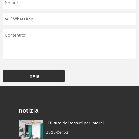
invia
notizia
Il futuro dei tessuti per interni è
definito dai tessuti per tende ad
2026/06/01
alte prestazioni?