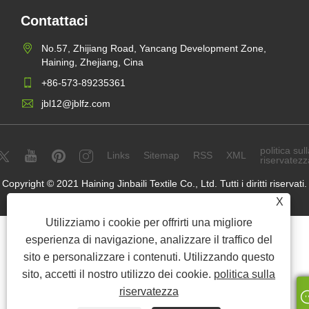
Contattaci
No.57, Zhijiang Road, Yancang Development Zone,
Haining, Zhejiang, Cina
+86-573-89235361
jbl12@jblfz.com
politica sull
Links
Sitemap
RSS
XML
riservatezz
Copyright © 2021 Haining Jinbaili Textile Co., Ltd. Tutti i diritti riservati.
X
Utilizziamo i cookie per offrirti una migliore
esperienza di navigazione, analizzare il traffico del
sito e personalizzare i contenuti. Utilizzando questo
sito, accetti il ​​nostro utilizzo dei cookie.
politica sulla
riservatezza