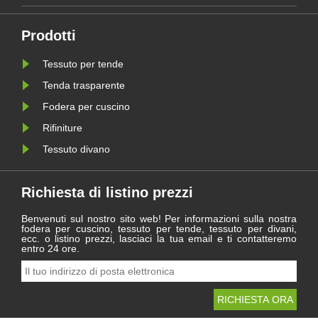
sia
rivedere le difficoltà e i
traguardi raggiunti durante
l'anno e guardare con ansia al
a
nuovo viaggio nel 2021.
Prodotti
e
Tessuto per tende
Tenda trasparente
Fodera per cuscino
Rifiniture
Tessuto divano
Richiesta di listino prezzi
Benvenuti sul nostro sito web! Per informazioni sulla nostra
fodera per cuscino, tessuto per tende, tessuto per divani,
ecc. o listino prezzi, lasciaci la tua email e ti contatteremo
entro 24 ore.