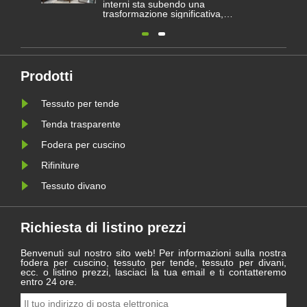
interni sta subendo una
trasformazione significativa,
guidata dall’evoluzione delle
richieste architettoniche e delle
preferenze dei consumatori sia
per l’estetica che per la
funzionalità. All'interno di
questo settore dinamico, una
Prodotti
categoria continua a fungere
da pilastr......
Tessuto per tende
Tenda trasparente
Fodera per cuscino
Rifiniture
Tessuto divano
Richiesta di listino prezzi
Benvenuti sul nostro sito web! Per informazioni sulla nostra
fodera per cuscino, tessuto per tende, tessuto per divani,
ecc. o listino prezzi, lasciaci la tua email e ti contatteremo
entro 24 ore.