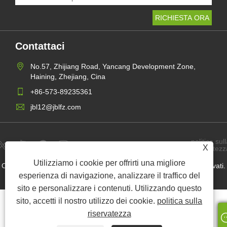
Contattaci
No.57, Zhijiang Road, Yancang Development Zone,
Haining, Zhejiang, Cina
+86-573-89235361
jbl12@jblfz.com
politica sull
Links
Sitemap
RSS
XML
X
riservatezz
Utilizziamo i cookie per offrirti una migliore
Copyright © 2021 Haining Jinbaili Textile Co., Ltd. Tutti i diritti riservati.
esperienza di navigazione, analizzare il traffico del
sito e personalizzare i contenuti. Utilizzando questo
sito, accetti il ​​nostro utilizzo dei cookie.
politica sulla
riservatezza