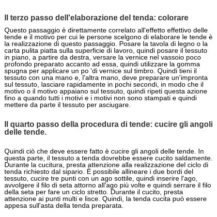
Il terzo passo dell'elaborazione del tenda: colorare
Questo passaggio è direttamente correlato all'effetto effettivo delle
tende e il motivo per cui le persone scelgono di elaborare le tende è
la realizzazione di questo passaggio. Posare la tavola di legno o la
carta pulita piatta sulla superficie di lavoro, quindi posare il tessuto
in piano, a partire da destra, versare la vernice nel vassoio poco
profondo preparato accanto ad essa, quindi utilizzare la gomma
spugna per applicare un po 'di vernice sul timbro. Quindi tieni il
tessuto con una mano e, l'altra mano, deve preparare un'impronta
sul tessuto, lasciare rapidamente in pochi secondi, in modo che il
motivo o il motivo appaiano sul tessuto, quindi ripeti questa azione
fino a quando tutti i motivi e i motivi non sono stampati e quindi
mettere da parte il tessuto per asciugare.
Il quarto passo della procedura di tende: cucire gli angoli
delle tende.
Quindi ciò che deve essere fatto è cucire gli angoli delle tende. In
questa parte, il tessuto a tenda dovrebbe essere cucito saldamente.
Durante la cucitura, presta attenzione alla realizzazione del ciclo di
tenda richiesto dal sipario. È possibile allineare i due bordi del
tessuto, cucire tre punti con un ago sottile, quindi inserire l'ago,
avvolgere il filo di seta attorno all'ago più volte e quindi serrare il filo
della seta per fare un ciclo stretto. Durante il cucito, presta
attenzione ai punti multi e lisce. Quindi, la tenda cucita può essere
appesa sull'asta della tenda preparata.