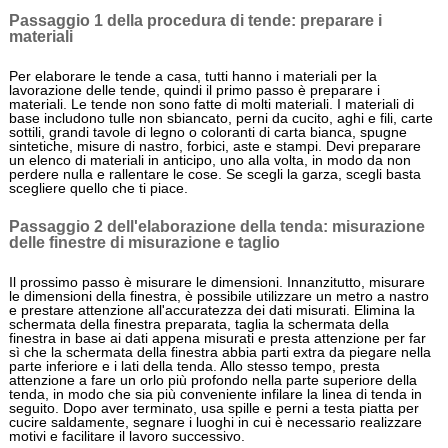
Passaggio 1 della procedura di tende: preparare i
materiali
Per elaborare le tende a casa, tutti hanno i materiali per la
lavorazione delle tende, quindi il primo passo è preparare i
materiali. Le tende non sono fatte di molti materiali. I materiali di
base includono tulle non sbiancato, perni da cucito, aghi e fili, carte
sottili, grandi tavole di legno o coloranti di carta bianca, spugne
sintetiche, misure di nastro, forbici, aste e stampi. Devi preparare
un elenco di materiali in anticipo, uno alla volta, in modo da non
perdere nulla e rallentare le cose. Se scegli la garza, scegli basta
scegliere quello che ti piace.
Passaggio 2 dell'elaborazione della tenda: misurazione
delle finestre di misurazione e taglio
Il prossimo passo è misurare le dimensioni. Innanzitutto, misurare
le dimensioni della finestra, è possibile utilizzare un metro a nastro
e prestare attenzione all'accuratezza dei dati misurati. Elimina la
schermata della finestra preparata, taglia la schermata della
finestra in base ai dati appena misurati e presta attenzione per far
sì che la schermata della finestra abbia parti extra da piegare nella
parte inferiore e i lati della tenda. Allo stesso tempo, presta
attenzione a fare un orlo più profondo nella parte superiore della
tenda, in modo che sia più conveniente infilare la linea di tenda in
seguito. Dopo aver terminato, usa spille e perni a testa piatta per
cucire saldamente, segnare i luoghi in cui è necessario realizzare
motivi e facilitare il lavoro successivo.