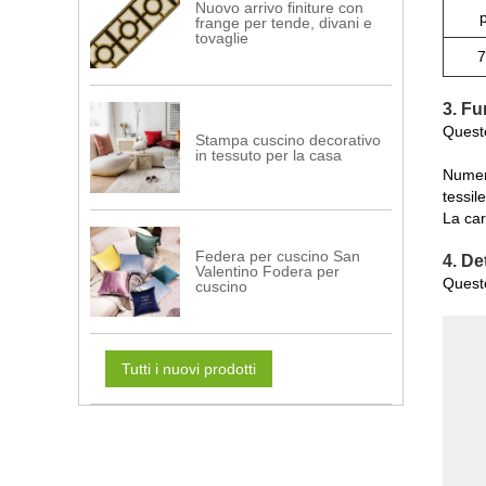
Nuovo arrivo finiture con
frange per tende, divani e
tovaglie
3. Fu
Questo
Stampa cuscino decorativo
in tessuto per la casa
Numero
tessil
La car
Federa per cuscino San
4. De
Valentino Fodera per
Questo
cuscino
Tutti i nuovi prodotti