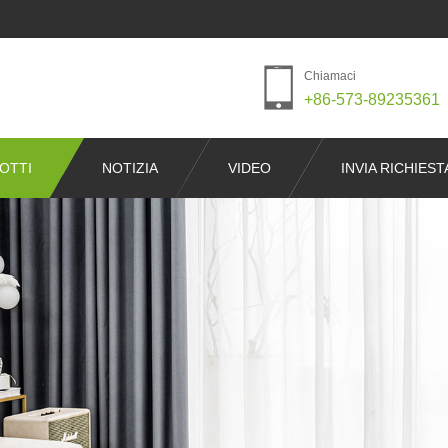
Chiamaci
+86-573-89235361
OTTI
NOTIZIA
VIDEO
INVIA RICHIEST