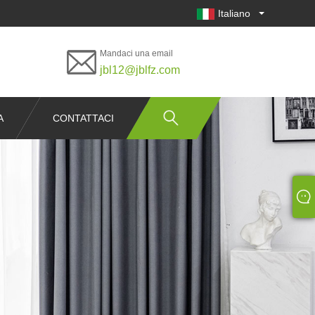
Italiano
Mandaci una email
jbl12@jblfz.com
A
CONTATTACI