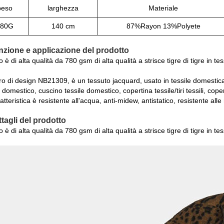
peso
larghezza
Materiale
780G
140 cm
87%Rayon 13%Polyete
nzione e applicazione del prodotto
 è di alta qualità da 780 gsm di alta qualità a strisce tigre di tigre in te
 di design NB21309, è un tessuto jacquard, usato in tessile domestica, 
e domestico, cuscino tessile domestico, copertina tessile/tiri tessili, coper
atteristica è resistente all'acqua, anti-midew, antistatico, resistente all
ttagli del prodotto
 è di alta qualità da 780 gsm di alta qualità a strisce tigre di tigre in te