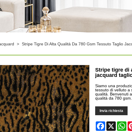
Jacquard
>
Stripe Tigre Di Alta Qualità Da 780 Gsm Tessuto Taglio Jac
Stripe tigre di
jacquard tagli
Siamo una produzione
tessuto di velluto a s
qualità. Benvenuti ad
qualità da 780 gsm.
Invia richiesta
Facebook
X
Wh