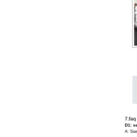
7.faq
D1: s
A: Sia