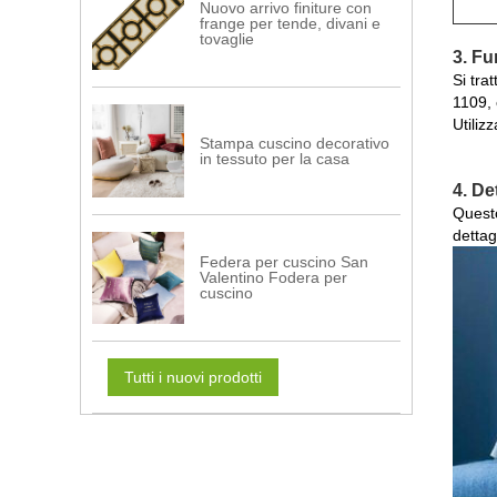
Nuovo arrivo finiture con
frange per tende, divani e
tovaglie
3. Fu
Si tra
1109, 
Utiliz
Stampa cuscino decorativo
in tessuto per la casa
4. De
Questo
dettag
Federa per cuscino San
Valentino Fodera per
cuscino
Tutti i nuovi prodotti