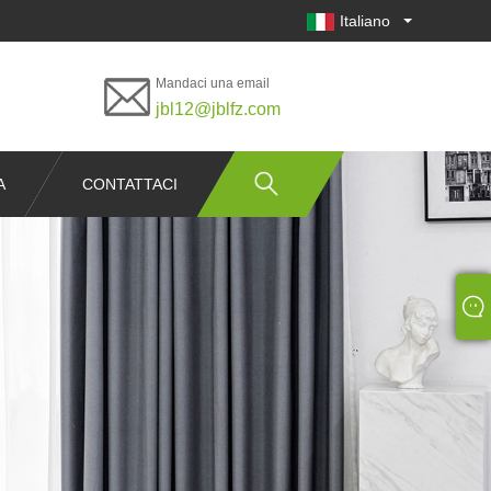
Italiano
Mandaci una email
jbl12@jblfz.com
A
CONTATTACI