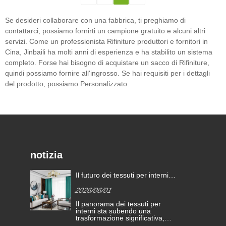
Se desideri collaborare con una fabbrica, ti preghiamo di
contattarci, possiamo fornirti un campione gratuito e alcuni altri
servizi. Come un professionista Rifiniture produttori e fornitori in
Cina, Jinbaili ha molti anni di esperienza e ha stabilito un sistema
completo. Forse hai bisogno di acquistare un sacco di Rifiniture,
quindi possiamo fornire all'ingrosso. Se hai requisiti per i dettagli
del prodotto, possiamo Personalizzato.
notizia
ni è
I sogni salpano Crea un futuro
Il futur
e ad
migliore | premi di
definito
2021/05/13
2026/0
riconoscimento kimberly-clark
alte pre
La conferenza annuale di
Il pano
2020
encomio di Jinbaili Textile Co.,
interni
Ltd. nel 2020 si è conclusa con
trasform
successo. La famiglia di Jinbaili
guidata 