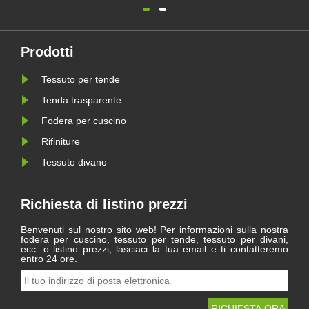
elle
si è riunita ad Haining per
richiest
sia
rivedere le difficoltà e i
prefere
traguardi raggiunti durante
per l’es
l'anno e guardare con ansia al
funziona
a
nuovo viaggio nel 2021.
questo 
Prodotti
e
categor
da pilast
Tessuto per tende
Tenda trasparente
Fodera per cuscino
Rifiniture
Tessuto divano
Richiesta di listino prezzi
Benvenuti sul nostro sito web! Per informazioni sulla nostra
fodera per cuscino, tessuto per tende, tessuto per divani,
ecc. o listino prezzi, lasciaci la tua email e ti contatteremo
entro 24 ore.